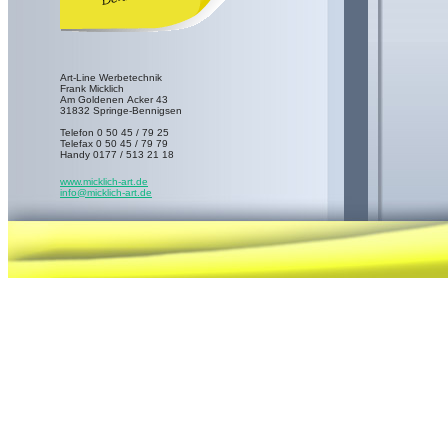
Art-Line Werbetechnik
Frank Micklich
Am Goldenen Acker 43
31832 Springe-Bennigsen
Telefon 0 50 45 / 79 25
Telefax 0 50 45 / 79 79
Handy 0177 / 513 21 18
www.micklich-art.de
info@micklich-art.de