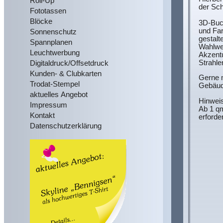
Roll-Up
der Sch
Fototassen
Blöcke
3D-Buc
und Fa
Sonnenschutz
gestalt
Spannplanen
Wahlwei
Leuchtwerbung
Akzentu
Strahle
Digitaldruck/Offsetdruck
Kunden- & Clubkarten
Gerne m
Trodat-Stempel
Gebäud
aktuelles Angebot
Hinweis
Impressum
Ab 1 qm
Kontakt
erforder
Datenschutzerklärung