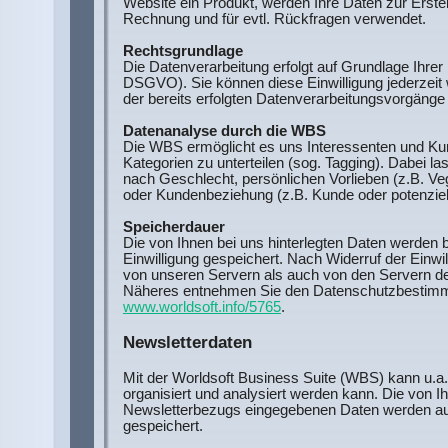
Website ein Produkt, werden Ihre Daten zur Erste
Rechnung und für evtl. Rückfragen verwendet.
Rechtsgrundlage
Die Datenverarbeitung erfolgt auf Grundlage Ihrer Ei
DSGVO). Sie können diese Einwilligung jederzeit 
der bereits erfolgten Datenverarbeitungsvorgänge 
Datenanalyse durch die WBS
Die WBS ermöglicht es uns Interessenten und K
Kategorien zu unterteilen (sog. Tagging). Dabei la
nach Geschlecht, persönlichen Vorlieben (z.B. Veg
oder Kundenbeziehung (z.B. Kunde oder potenziell
Speicherdauer
Die von Ihnen bei uns hinterlegten Daten werden b
Einwilligung gespeichert. Nach Widerruf der Einwi
von unseren Servern als auch von den Servern de
Näheres entnehmen Sie den Datenschutzbestimmu
www.worldsoft.info/5765
.
Newsletterdaten
Mit der Worldsoft Business Suite (WBS) kann u.a
organisiert und analysiert werden kann. Die von
Newsletterbezugs eingegebenen Daten werden au
gespeichert.