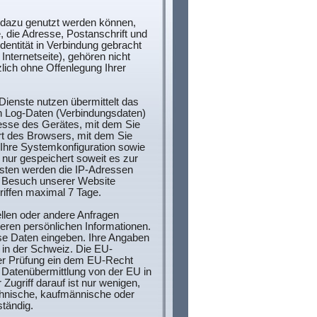
 dazu genutzt werden können,
e, die Adresse, Postanschrift und
Identität in Verbindung gebracht
Internetseite), gehören nicht
lich ohne Offenlegung Ihrer
ienste nutzen übermittelt das
ch Log-Daten (Verbindungsdaten)
resse des Gerätes, mit dem Sie
Art des Browsers, mit dem Sie
, Ihre Systemkonfiguration sowie
nur gespeichert soweit es zur
onsten werden die IP-Adressen
m Besuch unserer Website
iffen maximal 7 Tage.
llen oder andere Anfragen
eren persönlichen Informationen.
iese Daten eingeben. Ihre Angaben
 in der Schweiz. Die EU-
er Prüfung ein dem EU-Recht
e Datenübermittlung von der EU in
 Zugriff darauf ist nur wenigen,
echnische, kaufmännische oder
ständig.