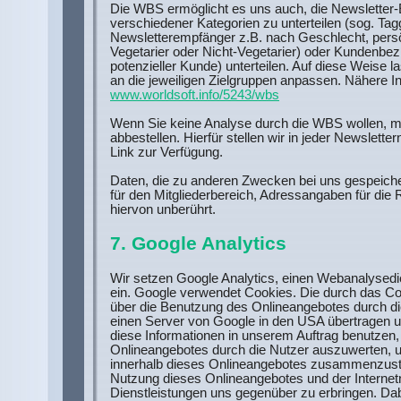
Die WBS ermöglicht es uns auch, die Newslette
verschiedener Kategorien zu unterteilen (sog. Tag
Newsletterempfänger z.B. nach Geschlecht, persö
Vegetarier oder Nicht-Vegetarier) oder Kundenbe
potenzieller Kunde) unterteilen. Auf diese Weise l
an die jeweiligen Zielgruppen anpassen. Nähere In
www.worldsoft.info/5243/wbs
Wenn Sie keine Analyse durch die WBS wollen, m
abbestellen. Hierfür stellen wir in jeder Newslett
Link zur Verfügung.
Daten, die zu anderen Zwecken bei uns gespeiche
für den Mitgliederbereich, Adressangaben für die
hiervon unberührt.
7. Google Analytics
Wir setzen Google Analytics, einen Webanalysedie
ein. Google verwendet Cookies. Die durch das Co
über die Benutzung des Onlineangebotes durch di
einen Server von Google in den USA übertragen u
diese Informationen in unserem Auftrag benutzen
Onlineangebotes durch die Nutzer auszuwerten, u
innerhalb dieses Onlineangebotes zusammenzuste
Nutzung dieses Onlineangebotes und der Interne
Dienstleistungen uns gegenüber zu erbringen. Da