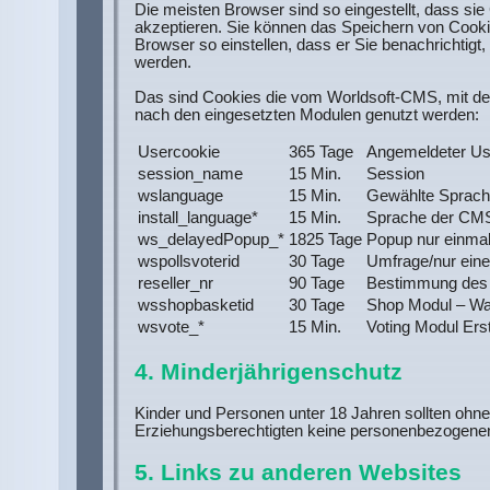
Die meisten Browser sind so eingestellt, dass si
akzeptieren. Sie können das Speichern von Cookie
Browser so einstellen, dass er Sie benachrichtigt
werden.
Das sind Cookies die vom Worldsoft-CMS, mit dem 
nach den eingesetzten Modulen genutzt werden:
Usercookie
365 Tage
Angemeldeter Us
session_name
15 Min.
Session
wslanguage
15 Min.
Gewählte Sprac
install_language*
15 Min.
Sprache der CMS-
ws_delayedPopup_*
1825 Tage
Popup nur einmal
wspollsvoterid
30 Tage
Umfrage/nur eine
reseller_nr
90 Tage
Bestimmung des 
wsshopbasketid
30 Tage
Shop Modul – Wa
wsvote_*
15 Min.
Voting Modul Ers
4. Minderjährigenschutz
Kinder und Personen unter 18 Jahren sollten ohn
Erziehungsberechtigten keine personenbezogenen
5. Links zu anderen Websites